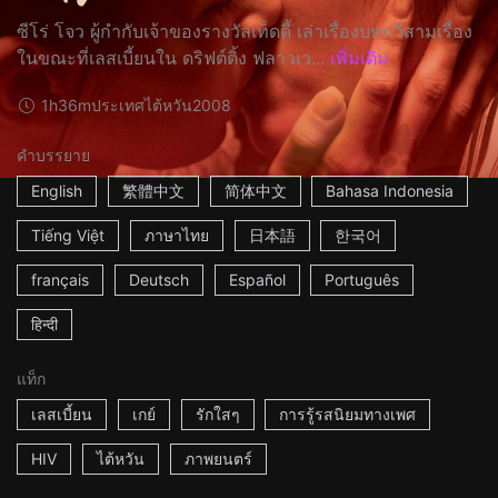
ซีโร่ โจว ผู้กำกับเจ้าของรางวัลเท็ดดี้ เล่าเรื่องบทกวีสามเรื่อง
ในขณะที่เลสเบี้ยนใน ดริฟต์ติ้ง ฟลาวเว...
เพิ่มเติม
1h36m
ประเทศไต้หวัน
2008
คำบรรยาย
English
繁體中文
简体中文
Bahasa Indonesia
Tiếng Việt
ภาษาไทย
日本語
한국어
français
Deutsch
Español
Português
हिन्दी
แท็ก
เลสเบี้ยน
เกย์
รักใสๆ
การรู้รสนิยมทางเพศ
HIV
ไต้หวัน
ภาพยนตร์