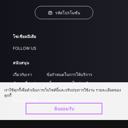
รหัสโปรโมชั่น
โซเชียลมีเดีย
FOLLOW US
สนับสนุน
เกี่ยวกับเรา
ข้อกำหนดในการให้บริการ
คำถามที่พบบ่อย
นโยบายความเป็นส่วนตัว
เราใช้คุกกี้เพื่อดำเนินการเว็บไซต์นี้และปรับปรุงการใช้งาน รายละเอียดของ
ติดต่อเรา
ส่งผลงานของคุณ
คุกกี้
อัปเกรด วีไอพี
ร่วมงานกับเรา
ฉันยอมรับ
ดาวน์โหลดแอป