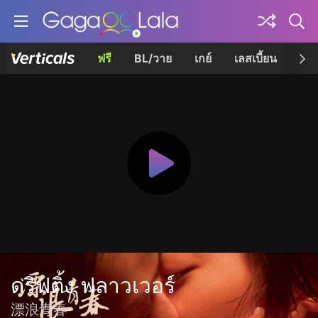
ฟรี
BL/วาย
เกย์
เลสเบี้ยน
เควี
ดริฟติ้ง ฟลาวเวอร์
漂浪青春