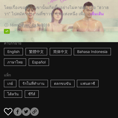
โดยเรื่องของพวกเขานั้นเกิดขึ้นอย่างไม่คาดฝัน เมื่อ “ฮวาฮ
วา” ไปสมัครทำงานที่ซาวน่าเกย์แห่งหนึ่ง เพื่อ...
เพิ่มเติม
16m
ประเทศไต้หวัน
2018
ฟรี
คำบรรยาย
English
繁體中文
简体中文
Bahasa Indonesia
ภาษาไทย
Español
แท็ก
เกย์
รักในที่ทำงาน
ตลกขบขัน
แฟนตาซี
ไต้หวัน
ซีรีส์