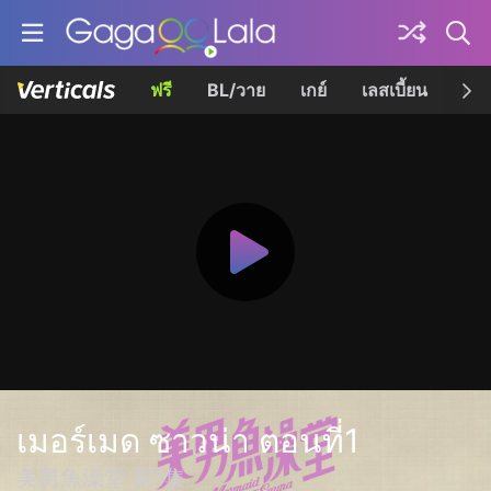
ฟรี
BL/วาย
เกย์
เลสเบี้ยน
เควี
เมอร์เมด ซาวน่า ตอนที่1
美男魚澡堂 第1集