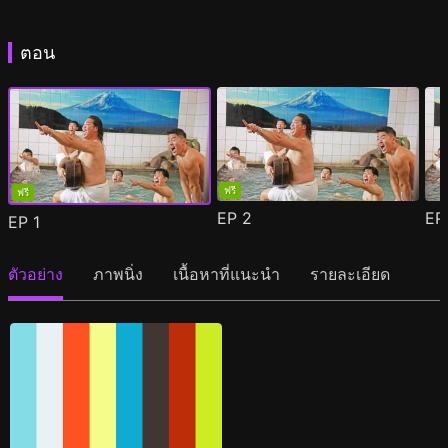
ตอน
ฟรี
ฟรี
EP
2
E
EP
1
ตัวอย่าง
ภาพนิ่ง
เนื้อหาที่แนะนำ
รายละเอียด