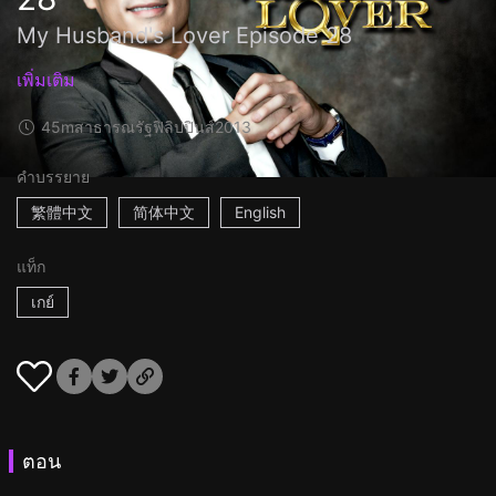
My Husband's Lover Episode 28
เพิ่มเติม
45m
สาธารณรัฐฟิลิปปินส์
2013
คำบรรยาย
繁體中文
简体中文
English
แท็ก
เกย์
ตอน