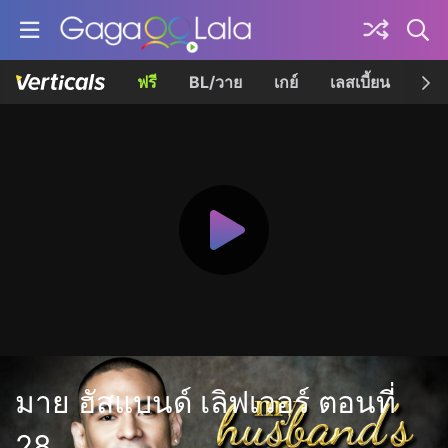
ฟรี
BL/วาย
เกย์
เลสเบี้ยน
เควี
มาย ฮัสแบนด์ เลิฟเวอร์ ตอนที่
28