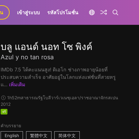
ยน
เข้าสู่ระบบ
รหัสโปรโมชั่น
บลู แอนด์ นอท โซ พิงค์
Azul y no tan rosa
IMDb 7.5 ได้คะแนนสูง! ดิเอโก ช่างภาพอายุน้อยที่
ประสบความสำเร็จ อาศัยอยู่ในโลกแห่งแฟชั่นที่สวยหรู
แ...
เพิ่มเติม
1h52m
สาธารณรัฐโบลีวาร์เวเนซุเอลา/ราชอาณาจักรสเปน
2012
ฟรี
คำบรรยาย
English
繁體中文
简体中文