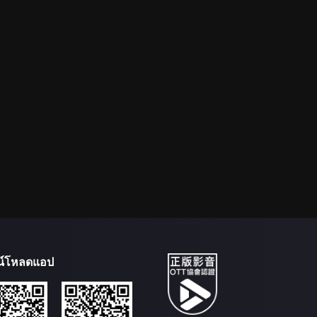
น์โหลดแอป