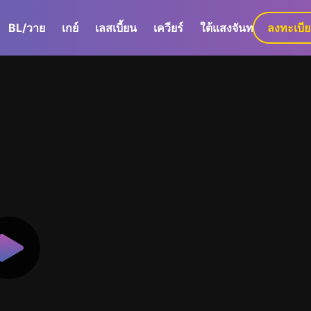
BL/วาย
เกย์
เลสเบี้ยน
เควียร์
ใต้แสงจันทร์
ลงทะเบี
GaLa+