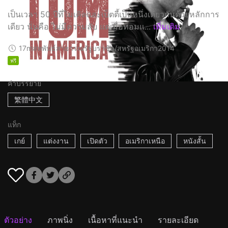
เป็นเวลา 50 ปีที่ไมเคิลและเบ็ตตี้เป็นหนึ่งเดียวกันด้วยหลักการ
เดียว นั่นคือ ไม่มีความลับ แต่เมื่อทอมแ...
เพิ่มเติม
17m
สหพันธ์สาธารณรัฐบราซิล/สหรัฐอเมริกา
2014
ฟรี
คำบรรยาย
繁體中文
แท็ก
เกย์
แต่งงาน
เปิดตัว
อเมริกาเหนือ
หนังสั้น
ตัวอย่าง
ภาพนิ่ง
เนื้อหาที่แนะนำ
รายละเอียด