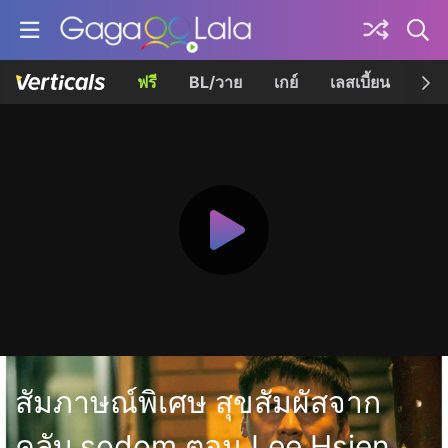
ฟรี
BL/วาย
เกย์
เลสเบี้ยน
เควี
สัมภาษณ์พิเศษ สุขสัมผัสจาก
คลับ sodom ตอน Lee Hsien