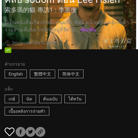
索多瑪的貓 專訪1：李憲衡
นี่เป็นหนังสั้นเกี่ยวกับเด็กหนุ่มชื่อ ซันนี่ หน้าเหมือนเด็กที่เข้า
ร่วมงานเพื่ออยากเซ็กส์หมู่ที่จัดโด...
เพิ่มเติม
3m
ประเทศไต้หวัน
2018
ฟรี
คำบรรยาย
English
繁體中文
简体中文
แท็ก
เกย์
นัด
ต้นฉบับ
ไต้หวัน
เบื้องหลังการถ่ายทำ