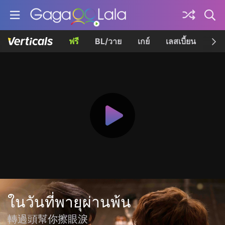
ฟรี
BL/วาย
เกย์
เลสเบี้ยน
เควี
ในวันที่พายุผ่านพ้น
轉過頭幫你擦眼淚