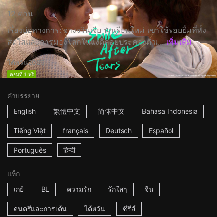
12 ตอน
เรื่องย่อทางการ: จางจวินเจีย นักเรียนใหม่ เขาใช้รอยยิ้มที่ทั้ง
สดใสและการมองโลกในแง่ดีคอยประคองตัวเ...
เพิ่มเติม
ไต้หวัน
2026
ตอนที่ 1 ฟรี
คำบรรยาย
English
繁體中文
简体中文
Bahasa Indonesia
Tiếng Việt
français
Deutsch
Español
Português
हिन्दी
แท็ก
เกย์
BL
ความรัก
รักใสๆ
จีน
ดนตรีและการเต้น
ไต้หวัน
ซีรีส์