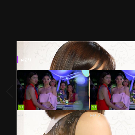
ตอน
ฟรี
ฟรี
EP
1
EP
2
ตัวอย่าง
ภาพนิ่ง
เนื้อหาที่แนะนำ
รายละเอียด