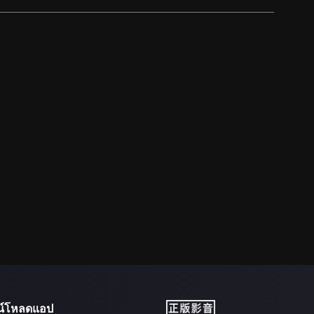
น์โหลดแอป