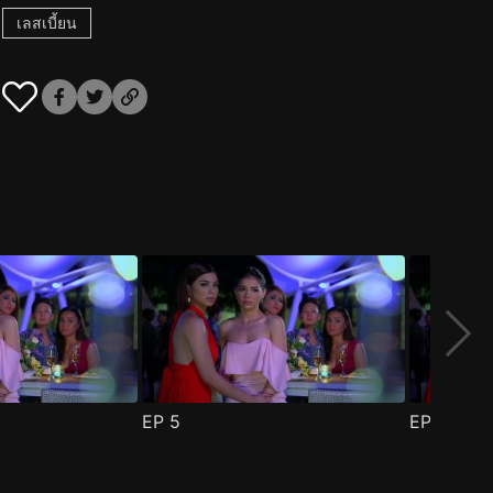
เลสเบี้ยน
EP
5
EP
6