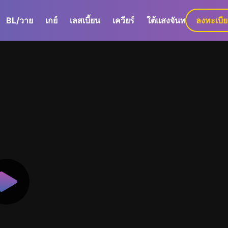
BL/วาย
เกย์
เลสเบี้ยน
เควียร์
ใต้แสงจันทร์
ลงทะเบี
GaLa+