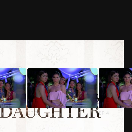
EP
3
EP
4