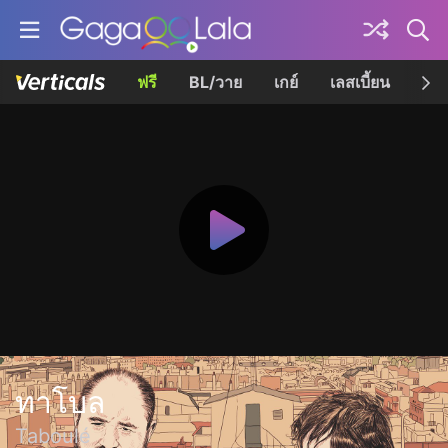
ฟรี
BL/วาย
เกย์
เลสเบี้ยน
เควี
ทาโบล
Taboulé