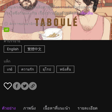
ตัวละครสองตัวบนหลังคาพูดถึงความสัมพันธ์และความไว้
วางใจซึ่งกันและกัน เรื่องราวเกี่ยวกับรหัสลับ
เพิ่มเติม
4m
ราชอาณาจักรสเปน
2011
ฟรี
คำบรรยาย
English
繁體中文
แท็ก
เกย์
ความรัก
ยุโรป
หนังสั้น
ตัวอย่าง
ภาพนิ่ง
เนื้อหาที่แนะนำ
รายละเอียด