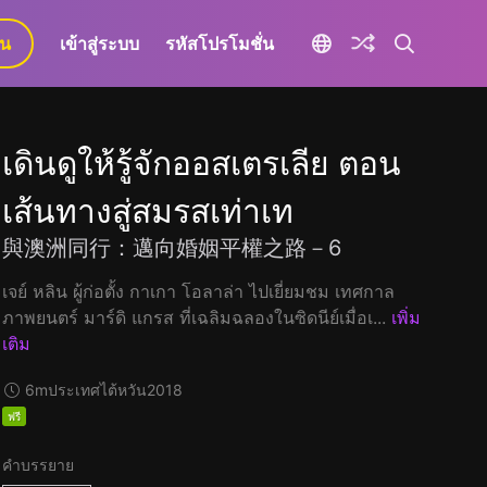
ยน
เข้าสู่ระบบ
รหัสโปรโมชั่น
เดินดูให้รู้จักออสเตรเลีย ตอน
เส้นทางสู่สมรสเท่าเท
與澳洲同行：邁向婚姻平權之路－6
เจย์ หลิน ผู้ก่อตั้ง กาเกา โอลาล่า ไปเยี่ยมชม เทศกาล
ภาพยนตร์ มาร์ดิ แกรส ที่เฉลิมฉลองในซิดนีย์เมื่อเ...
เพิ่ม
เติม
6m
ประเทศไต้หวัน
2018
ฟรี
คำบรรยาย