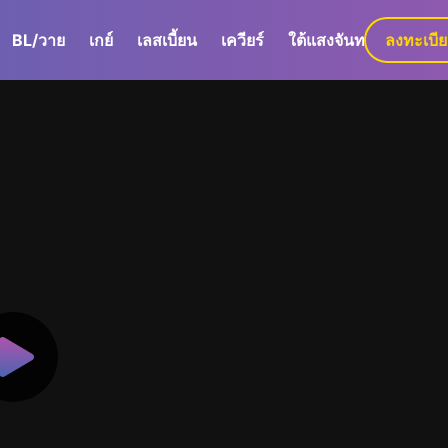
BL/วาย
เกย์
เลสเบี้ยน
เควียร์
ใต้แสงจันทร์
ลงทะเบี
GaLa+