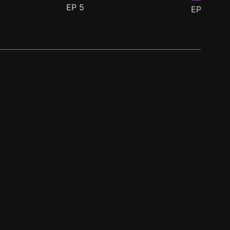
EP
5
EP
6