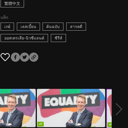
繁體中文
แท็ก
เกย์
เลสเบี้ยน
ต้นฉบับ
สารคดี
ออสเตรเลีย-นิวซีแลนด์
ซีรีส์
ฟรี
ฟรี