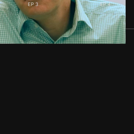
EP
3
EP
4