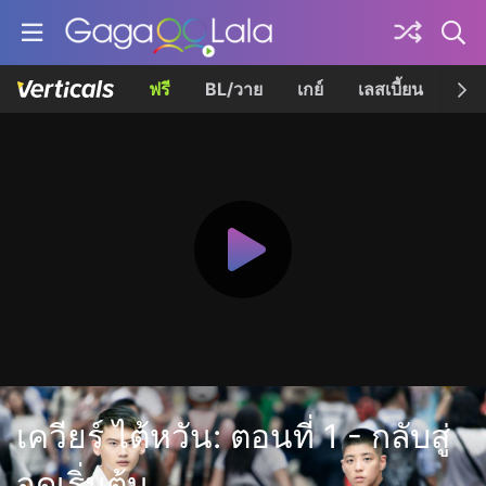
ฟรี
BL/วาย
เกย์
เลสเบี้ยน
เควี
เควียร์ ไต้หวัน: ตอนที่ 1 - กลับสู่
จุดเริ่มต้น