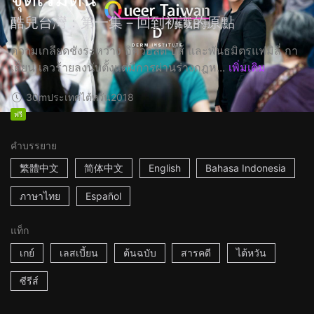
酷兒台灣：第一集－回到初識的原點
ความเกลียดชังระหว่าง อิควอลิตี้ บีส์ และพันธมิตรแฟมิลี่ กา
เดี้ยน เลวร้ายลงนับตั้งแต่มีการผ่านร่างกฎห...
เพิ่มเติม
30m
ประเทศไต้หวัน
2018
ฟรี
คำบรรยาย
繁體中文
简体中文
English
Bahasa Indonesia
ภาษาไทย
Español
แท็ก
เกย์
เลสเบี้ยน
ต้นฉบับ
สารคดี
ไต้หวัน
ซีรีส์