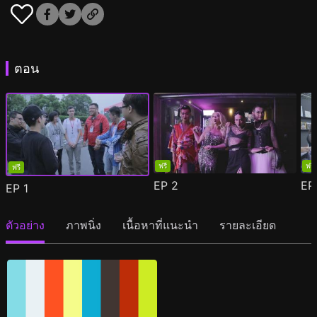
ตอน
ฟรี
ฟรี
ฟรี
EP
2
E
EP
1
ตัวอย่าง
ภาพนิ่ง
เนื้อหาที่แนะนำ
รายละเอียด