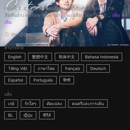
ตอนที่ 5: อากิระเปิดเผยอดีตของเขากับคันดะ แล้วความ
สัมพันธ์ระหว่างเขากับคานาตะจะเปลี่ยนไปหรือไม่? ...
เพิ่ม
เติม
29m
ญี่ปุ่น
2026
คำบรรยาย
English
繁體中文
简体中文
Bahasa Indonesia
Tiếng Việt
ภาษาไทย
français
Deutsch
Español
Português
हिन्दी
แท็ก
เกย์
รักใสๆ
ดัดแปลง
ดนตรีและการเต้น
BL
ญี่ปุ่น
ซีรีส์