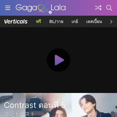
ฟรี
BL/วาย
เกย์
เลสเบี้ยน
เควี
Contrast ตอนที่ 5
コントラスト