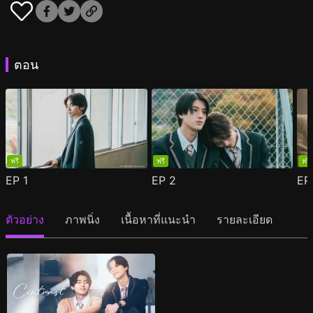
ตอน
ฟรี
ฟรี
ฟรี
EP
1
EP
2
E
ตัวอย่าง
ภาพนิ่ง
เนื้อหาที่แนะนำ
รายละเอียด