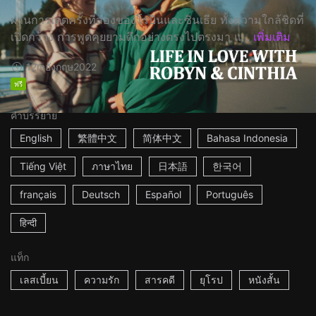
ผ่านการเดตครั้งที่สองของโรบินและซินเธีย ทั้งความใกล้ชิดที่
เปิดกว้าง การพูดคุยยามดึกอย่างตรงไปตรงมา แ...
เพิ่มเติม
12m
อังกฤษ
2022
ฟรี
คำบรรยาย
English
繁體中文
简体中文
Bahasa Indonesia
Tiếng Việt
ภาษาไทย
日本語
한국어
français
Deutsch
Español
Português
हिन्दी
แท็ก
เลสเบี้ยน
ความรัก
สารคดี
ยุโรป
หนังสั้น