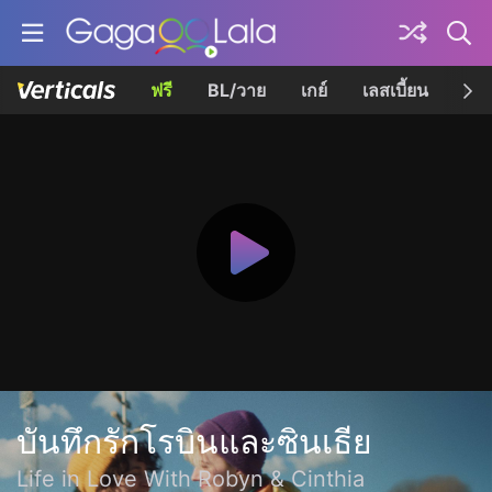
ฟรี
BL/วาย
เกย์
เลสเบี้ยน
เควี
บันทึกรักโรบินและซินเธีย
Life in Love With Robyn & Cinthia