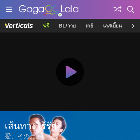
ฟรี
BL/วาย
เกย์
เลสเบี้ยน
เควี
เส้นทางไร้รัก
愛、その旅立ち