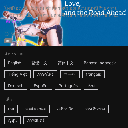
โทชิโอะ เข้าใจว่าตนฆ่าพี่สาวตัวเองและหลบหนีด้วยความ
หวาดกลัวไปยังโอคุตามะด้วยจักรยาน ขณะที่ เค็นโซ คน...
เพิ่มเติม
59m
ญี่ปุ่น
2000
18+
คำบรรยาย
English
繁體中文
简体中文
Bahasa Indonesia
Tiếng Việt
ภาษาไทย
한국어
français
Deutsch
Español
Português
हिन्दी
แท็ก
เกย์
กระตุ้นราคะ
ระทึกขวัญ
การเดินทาง
ญี่ปุ่น
ภาพยนตร์