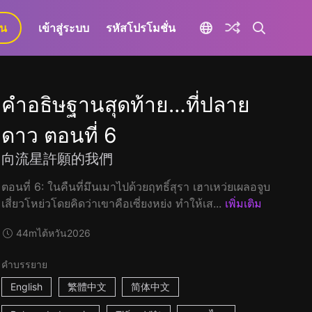
ยน
เข้าสู่ระบบ
รหัสโปรโมชั่น
คำอธิษฐานสุดท้าย…ที่ปลาย
ดาว ตอนที่ 6
向流星許願的我們
ตอนที่ 6: ในคืนที่มึนเมาไปด้วยฤทธิ์สุรา เฮาเหว่ยเผลอจูบ
เสี่ยวโหย่วโดยคิดว่าเขาคือเซี่ยงหย่ง ทำให้เส...
เพิ่มเติม
44m
ไต้หวัน
2026
คำบรรยาย
English
繁體中文
简体中文