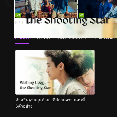
ฟรี
ฟรี
EP
1
EP
2
ตัวอย่าง
ภาพนิ่ง
เนื้อหาที่แนะนำ
รายละเอียด
คำอธิษฐานสุดท้าย…ที่ปลายดาว ตอนที่
6ตัวอย่าง