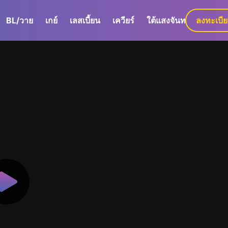
BL/วาย
เกย์
เลสเบี้ยน
เควียร์
ใต้แสงจันทร์
ลงทะเบี
GaLa+