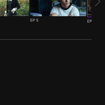
EP
5
EP
6