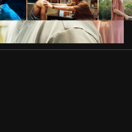
EP
3
EP
4