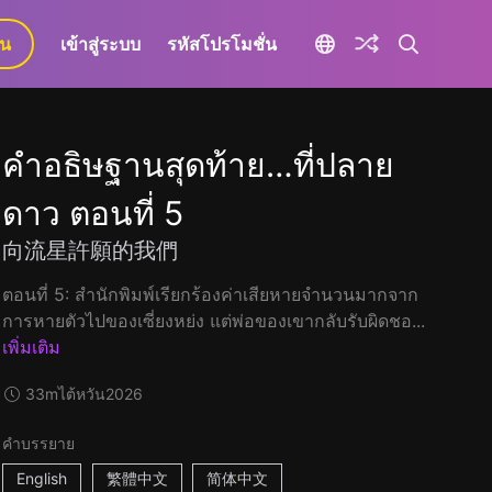
ยน
เข้าสู่ระบบ
รหัสโปรโมชั่น
คำอธิษฐานสุดท้าย…ที่ปลาย
ดาว ตอนที่ 5
向流星許願的我們
ตอนที่ 5: สำนักพิมพ์เรียกร้องค่าเสียหายจำนวนมากจาก
การหายตัวไปของเซี่ยงหย่ง แต่พ่อของเขากลับรับผิดชอ...
เพิ่มเติม
33m
ไต้หวัน
2026
คำบรรยาย
English
繁體中文
简体中文