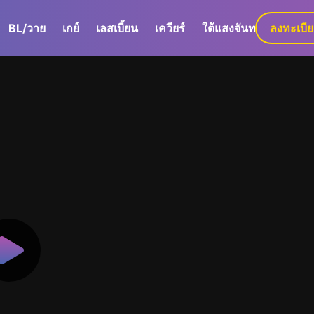
BL/วาย
เกย์
เลสเบี้ยน
เควียร์
ใต้แสงจันทร์
ลงทะเบี
GaLa+