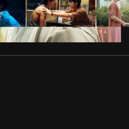
EP
3
EP
4