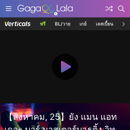
ฟรี
BL/วาย
เกย์
เลสเบี้ยน
เควี
【สิงหาคม, 25】ยัง แมน แอท
เดอะ บาร์ มาสเตอร์บาธติ้ง วิท