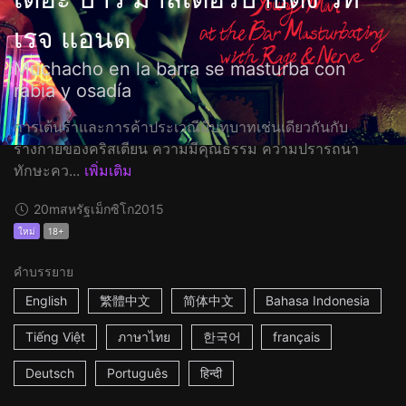
เรจ แอนด
Muchacho en la barra se masturba con
rabia y osadía
การเต้นรำและการค้าประเวณีมีบทบาทเช่นเดียวกันกับ
ร่างกายของคริสเตียน ความมีคุณธรรม ความปรารถนา
ทักษะคว...
เพิ่มเติม
20m
สหรัฐเม็กซิโก
2015
ใหม่
18+
คำบรรยาย
English
繁體中文
简体中文
Bahasa Indonesia
Tiếng Việt
ภาษาไทย
한국어
français
Deutsch
Português
हिन्दी