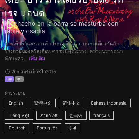
เรจ แอนด
Muchacho en la barra se masturba con
rabia y osadía
การเต้นรำและการค้าประเวณีมีบทบาทเช่นเดียวกันกับ
ร่างกายของคริสเตียน ความมีคุณธรรม ความปรารถนา
ทักษะคว...
เพิ่มเติม
20m
สหรัฐเม็กซิโก
2015
ใหม่
18+
คำบรรยาย
English
繁體中文
简体中文
Bahasa Indonesia
Tiếng Việt
ภาษาไทย
한국어
français
Deutsch
Português
हिन्दी