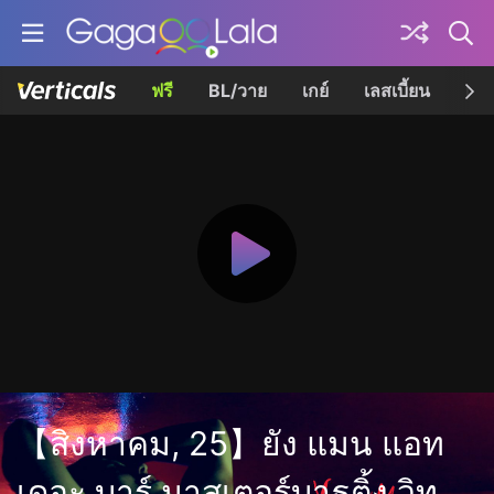
ฟรี
BL/วาย
เกย์
เลสเบี้ยน
เควี
【สิงหาคม, 25】ยัง แมน แอท
เดอะ บาร์ มาสเตอร์บาธติ้ง วิท