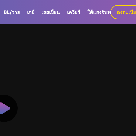
BL/วาย
เกย์
เลสเบี้ยน
เควียร์
ใต้แสงจันทร์
ลงทะเบี
GaLa+