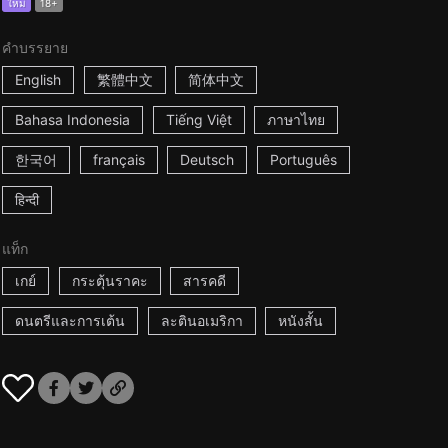
ใหม่
18+
คำบรรยาย
English
繁體中文
简体中文
Bahasa Indonesia
Tiếng Việt
ภาษาไทย
한국어
français
Deutsch
Português
हिन्दी
แท็ก
เกย์
กระตุ้นราคะ
สารคดี
ดนตรีและการเต้น
ละตินอเมริกา
หนังสั้น