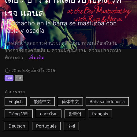
เรจ แอนด
Muchacho en la barra se masturba con
rabia y osadía
การเต้นรำและการค้าประเวณีมีบทบาทเช่นเดียวกันกับ
ร่างกายของคริสเตียน ความมีคุณธรรม ความปรารถนา
ทักษะคว...
เพิ่มเติม
20m
สหรัฐเม็กซิโก
2015
ใหม่
18+
คำบรรยาย
English
繁體中文
简体中文
Bahasa Indonesia
Tiếng Việt
ภาษาไทย
한국어
français
Deutsch
Português
हिन्दी