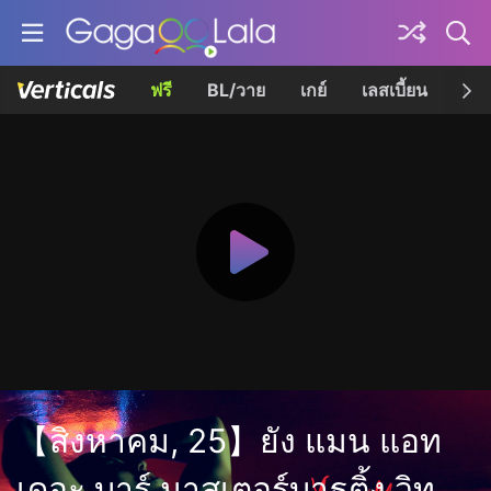
ฟรี
BL/วาย
เกย์
เลสเบี้ยน
เควี
【สิงหาคม, 25】ยัง แมน แอท
เดอะ บาร์ มาสเตอร์บาธติ้ง วิท