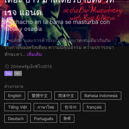
เรจ แอนด
Muchacho en la barra se masturba con
rabia y osadía
การเต้นรำและการค้าประเวณีมีบทบาทเช่นเดียวกันกับ
ร่างกายของคริสเตียน ความมีคุณธรรม ความปรารถนา
ทักษะคว...
เพิ่มเติม
20m
สหรัฐเม็กซิโก
2015
ใหม่
18+
คำบรรยาย
English
繁體中文
简体中文
Bahasa Indonesia
Tiếng Việt
ภาษาไทย
한국어
français
Deutsch
Português
हिन्दी