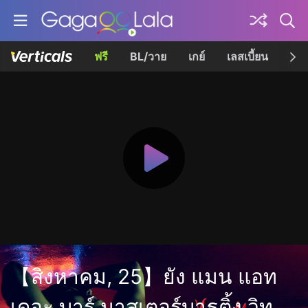
ฟรี
BL/วาย
เกย์
เลสเบี้ยน
เควี
【สิงหาคม, 25】ยัง แมน แอท
เดอะ บาร์ มาสเตอร์บาธติ้ง วิท