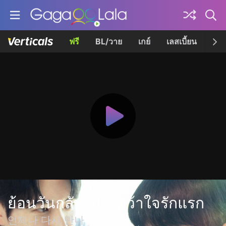
ฟรี
BL/วาย
เกย์
เลสเบี้ยน
เควี
ย้อนวันกลับไป... คว้าใจรักแรก
언제나 다시 만나