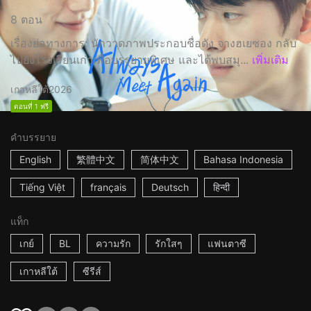
8 ตอน
เรื่องย่อทางการ: นักวาดภาพประกอบชื่อดัง จางฮเยซอง กลับ
ไปยังโรงเรียนเก่าเพื่อบรรยายพิเศษ และได้พบสมุ...
เพิ่มเติม
เกาหลีใต้
2026
ตอนที่ 1 ฟรี
คำบรรยาย
English
繁體中文
简体中文
Bahasa Indonesia
Tiếng Việt
français
Deutsch
हिन्दी
แท็ก
เกย์
BL
ความรัก
รักใสๆ
แฟนตาซี
เกาหลีใต้
ซีรีส์