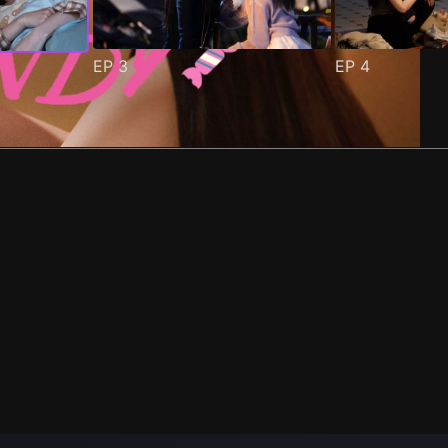
EP
3
EP
4