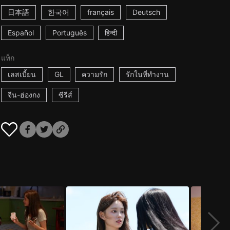
日本語
한국어
français
Deutsch
Español
Português
हिन्दी
แท็ก
เลสเบี้ยน
GL
ความรัก
รักในที่ทำงาน
จีน-ฮ่องกง
ซีรีส์