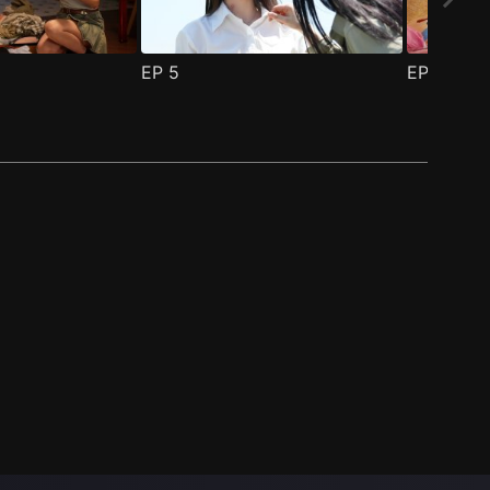
EP
5
EP
6