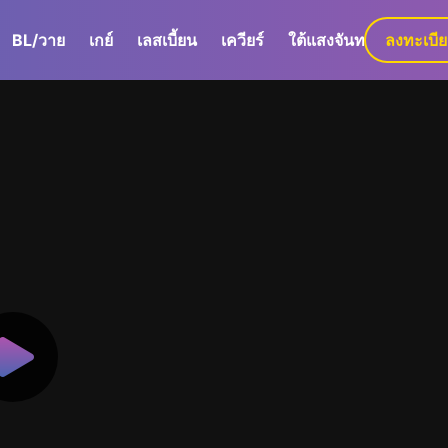
BL/วาย
เกย์
เลสเบี้ยน
เควียร์
ใต้แสงจันทร์
ลงทะเบี
GaLa+