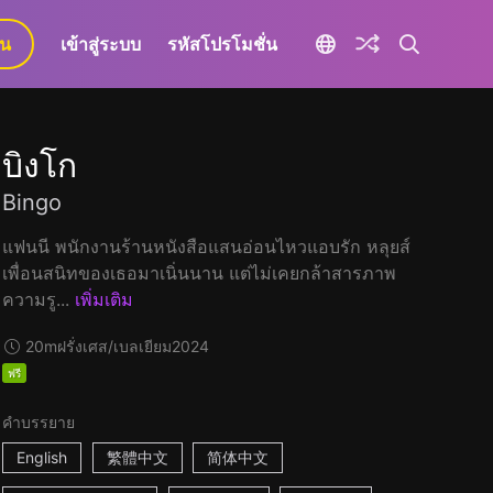
ยน
เข้าสู่ระบบ
รหัสโปรโมชั่น
บิงโก
Bingo
แฟนนี พนักงานร้านหนังสือแสนอ่อนไหวแอบรัก หลุยส์
เพื่อนสนิทของเธอมาเนิ่นนาน แต่ไม่เคยกล้าสารภาพ
ความรู...
เพิ่มเติม
20m
ฝรั่งเศส/เบลเยียม
2024
ฟรี
คำบรรยาย
English
繁體中文
简体中文