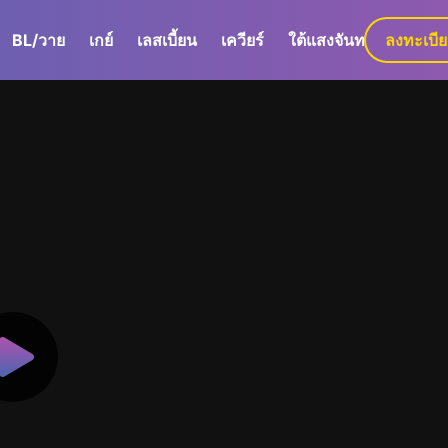
BL/วาย
เกย์
เลสเบี้ยน
เควียร์
ใต้แสงจันทร์
ลงทะเบี
GaLa+