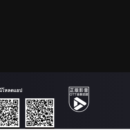
น์โหลดแอป