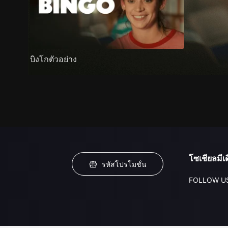
บิงโกตัวอย่าง
โซเชียลมีเด
รหัสโปรโมชั่น
FOLLOW U