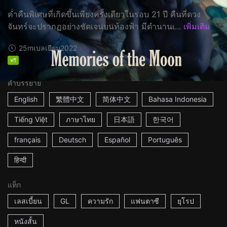
ค่ำคืนพิเศษที่เกิดขึ้นเพียงครั้งเดียวในรอบ 21 ปี คืนที่ดวง
จันทร์จะปรากฏอย่างชัดเจนบนท้องฟ้า มีตำนานเ...
เพิ่มเติม
25m
เบลเยียม
2022
ฟรี
คำบรรยาย
English
繁體中文
简体中文
Bahasa Indonesia
Tiếng Việt
ภาษาไทย
日本語
한국어
français
Deutsch
Español
Português
हिन्दी
แท็ก
เลสเบี้ยน
GL
ความรัก
แฟนตาซี
ยุโรป
หนังสั้น