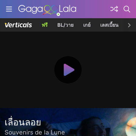
ฟรี
BL/วาย
เกย์
เลสเบี้ยน
เควี
เลื่อนลอย
Souvenirs de la Lune