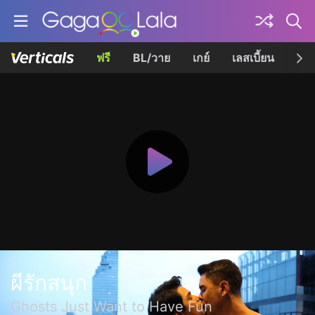
ฟรี
BL/วาย
เกย์
เลสเบี้ยน
เควี
ผีรักสนุก
Ghosts Just Want to Have Fun