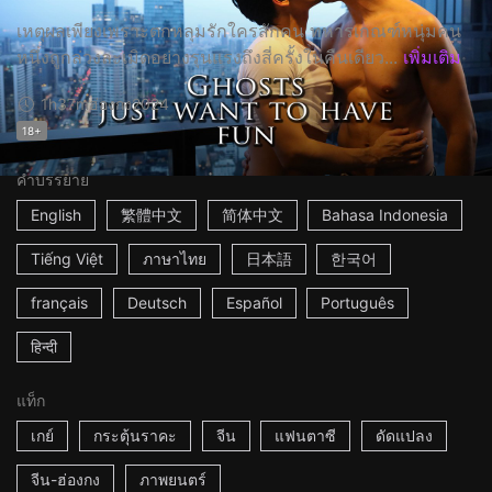
เหตุผลเพียงเพราะตกหลุมรักใครสักคน ทหารเกณฑ์หนุ่มคน
หนึ่งถูกล่วงละเมิดอย่างรุนแรงถึงสี่ครั้งในคืนเดียว...
เพิ่มเติม
1h37m
ฮ่องกง
2024
18+
คำบรรยาย
English
繁體中文
简体中文
Bahasa Indonesia
Tiếng Việt
ภาษาไทย
日本語
한국어
français
Deutsch
Español
Português
हिन्दी
แท็ก
เกย์
กระตุ้นราคะ
จีน
แฟนตาซี
ดัดแปลง
จีน-ฮ่องกง
ภาพยนตร์