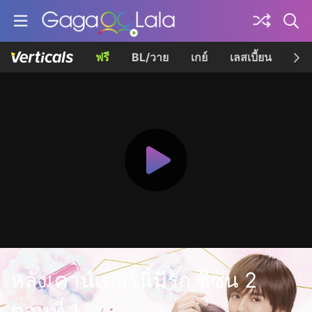
ฟรี
BL/วาย
เกย์
เลสเบี้ยน
เควี
หลังเคาน์เตอร์นี้มีรัก ซีซัน 2
ตอนที่ 1