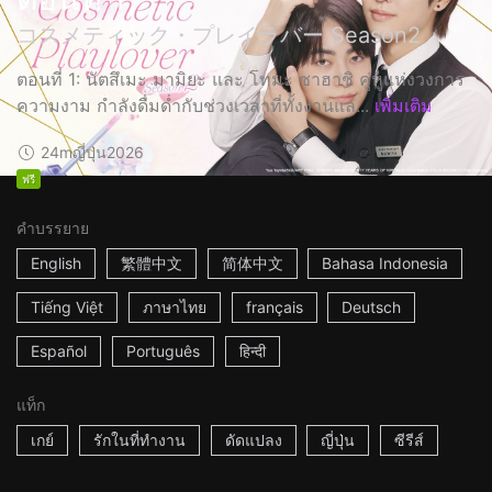
コスメティック・プレイラバー Season2
ตอนที่ 1: นัตสึเมะ มามิยะ และ โทมะ ซาฮาชิ คู่หูแห่งวงการ
ความงาม กำลังดื่มด่ำกับช่วงเวลาที่ทั้งงานแล...
เพิ่มเติม
24m
ญี่ปุ่น
2026
ฟรี
คำบรรยาย
English
繁體中文
简体中文
Bahasa Indonesia
Tiếng Việt
ภาษาไทย
français
Deutsch
Español
Português
हिन्दी
แท็ก
เกย์
รักในที่ทำงาน
ดัดแปลง
ญี่ปุ่น
ซีรีส์