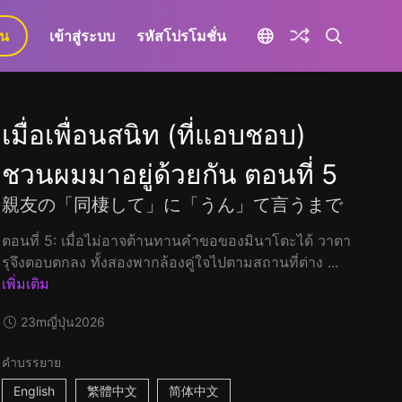
ยน
เข้าสู่ระบบ
รหัสโปรโมชั่น
เมื่อเพื่อนสนิท (ที่แอบชอบ)
ชวนผมมาอยู่ด้วยกัน ตอนที่ 5
親友の「同棲して」に「うん」て言うまで
ตอนที่ 5: เมื่อไม่อาจต้านทานคำขอของมินาโตะได้ วาตา
รุจึงตอบตกลง ทั้งสองพากล้องคู่ใจไปตามสถานที่ต่าง ...
เพิ่มเติม
23m
ญี่ปุ่น
2026
คำบรรยาย
English
繁體中文
简体中文