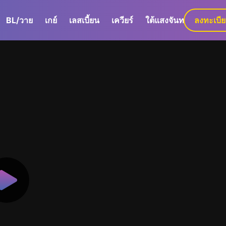
BL/วาย
เกย์
เลสเบี้ยน
เควียร์
ใต้แสงจันทร์
ลงทะเบี
GaLa+