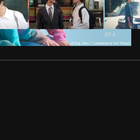
EP
3
EP
4