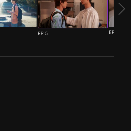
EP
6
EP
5