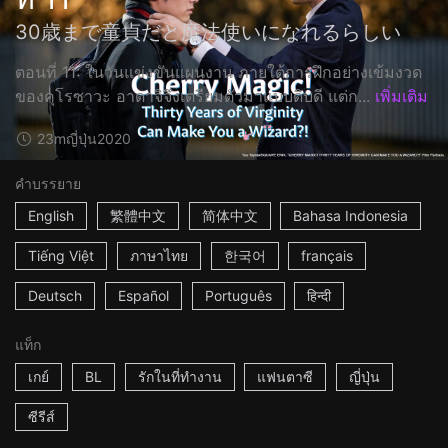
30歳まで童貞だと魔法使いになれるらしい
ตอนที่ 11: ในวันแข่งขันแผนงาน ภายใต้การฝึกอย่างเข้มงวด
ของคุโรซาวะ อาดาจิจึงเตรียมตัวมาแบบดิบดี แต่ก...
เพิ่มเติม
23m
ญี่ปุ่น
2020
คำบรรยาย
English
繁體中文
简体中文
Bahasa Indonesia
Tiếng Việt
ภาษาไทย
한국어
français
Deutsch
Español
Português
हिन्दी
แท็ก
เกย์
BL
รักในที่ทำงาน
แฟนตาซี
ญี่ปุ่น
ซีรีส์