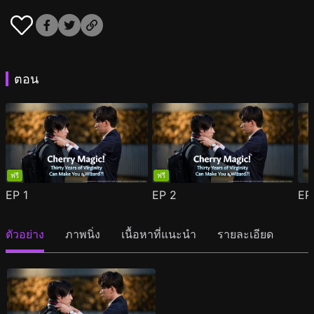
ตอน
ฟรี
ฟรี
EP
1
EP
2
E
ตัวอย่าง
ภาพนิ่ง
เนื้อหาที่แนะนำ
รายละเอียด