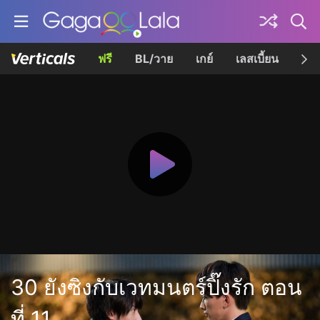
ฟรี
BL/วาย
เกย์
เลสเบี้ยน
เควี
30 ยังซิงกับเวทมนตร์ปิ๊งรัก ตอน
ที่ 11