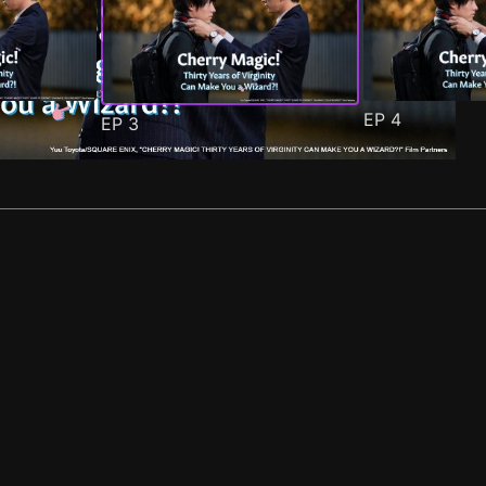
EP
4
EP
3