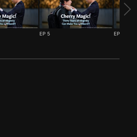
EP
5
EP
6