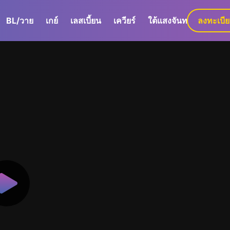
BL/วาย
เกย์
เลสเบี้ยน
เควียร์
ใต้แสงจันทร์
ลงทะเบี
GaLa+