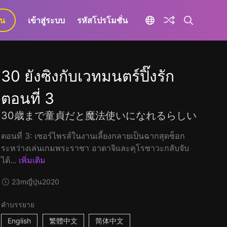
ยน
เข้าสู่ระบบ
รหัสโปรโมชั่น
30 ยังซิงกับเวทมนตร์ปิ๊งรัก
ตอนที่ 3
30歳まで童貞だと魔法使いになれるらしい
ตอนที่ 3: เซอร์ไพรส์ในงานเลี้ยงกลายเป็นฉากสุดช็อก
ระหว่างเล่นเกมพระราชา อาดาจิและคุโรซาวะกลับจับ
ได้...
เพิ่มเติม
23m
ญี่ปุ่น
2020
คำบรรยาย
English
繁體中文
简体中文