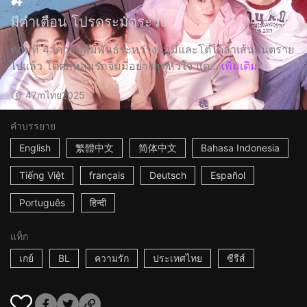
มีคำเตือน โปรดระมัดระวัง
ตอนที่ 4: ความสัมพันธ์ระหว่างจิมมี่และโต๋ได้ล้ำเส้นอันตราย
ไปแล้ว โต๋ตกหลุมรักจิมมี่อย่างสุดหัวใจ แต...
เพิ่มเติม
47m
ไทย
2025
คำบรรยาย
English
繁體中文
简体中文
Bahasa Indonesia
Tiếng Việt
français
Deutsch
Español
Português
हिन्दी
แท็ก
เกย์
BL
ความรัก
ประเทศไทย
ซีรีส์