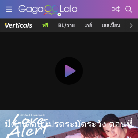
ฟรี
BL/วาย
เกย์
เลสเบี้ยน
เควี
มีคำเตือนโปรดระมัดระวัง ตอนที่
4