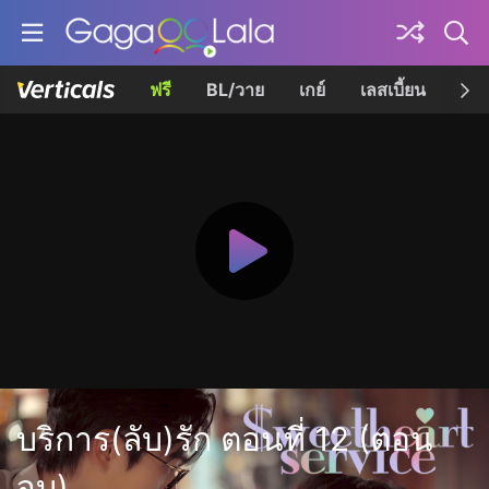
ฟรี
BL/วาย
เกย์
เลสเบี้ยน
เควี
บริการ(ลับ)รัก ตอนที่ 12 (ตอน
จบ)