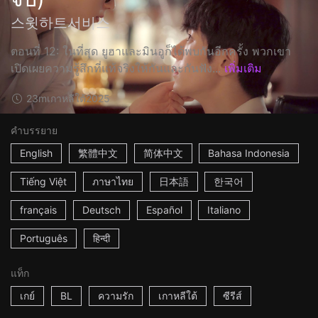
스윗하트서비스
ตอนที่ 12: ในที่สุด ยูฮาและมินอูก็ได้พบกันอีกครั้ง พวกเขา
เปิดเผยความรู้สึกที่แท้จริงให้กันและกันฟัง...
เพิ่มเติม
23m
เกาหลีใต้
2025
คำบรรยาย
English
繁體中文
简体中文
Bahasa Indonesia
Tiếng Việt
ภาษาไทย
日本語
한국어
français
Deutsch
Español
Italiano
Português
हिन्दी
แท็ก
เกย์
BL
ความรัก
เกาหลีใต้
ซีรีส์