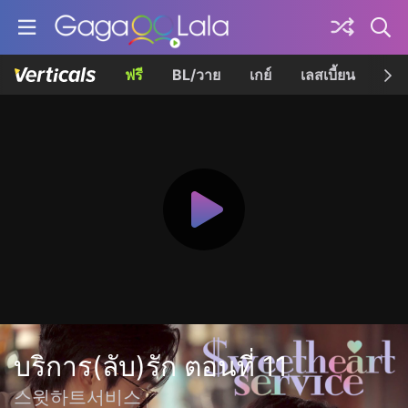
ฟรี
BL/วาย
เกย์
เลสเบี้ยน
เควี
บริการ(ลับ)รัก ตอนที่ 11
스윗하트서비스