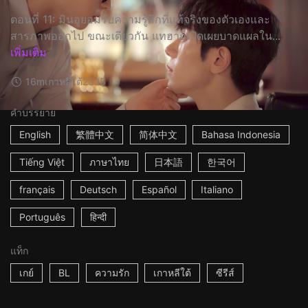
ตอนที่ 11: มินอูยอมรับความรู้สึกที่แท้จริงของตัวเองและ
สารภาพออกไป ขณะเดียวกัน แทฮาก็เปิดเผยบาดแผลใน...
เพิ่มเติม
16m
เกาหลีใต้
2025
คำบรรยาย
English
繁體中文
简体中文
Bahasa Indonesia
Tiếng Việt
ภาษาไทย
日本語
한국어
français
Deutsch
Español
Italiano
Português
हिन्दी
แท็ก
เกย์
BL
ความรัก
เกาหลีใต้
ซีรีส์