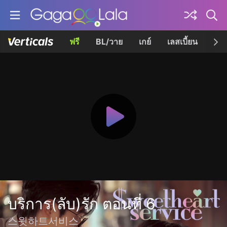
ฟรี
BL/วาย
เกย์
เลสเบี้ยน
เควี
บริการ(ลับ)รัก ตอนที่ 6
스윗하트서비스