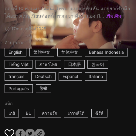
ตอนที่ 6: พ่อแม่ของมินอูโทรมาแบบกะทันหัน แต่ยูฮาก็รับมือ
ได้อย่างแนบเนียนต่อหน้าพวกเขา คืนนั้นเอง มิ...
เพิ่มเติม
17m
เกาหลีใต้
2025
คำบรรยาย
English
繁體中文
简体中文
Bahasa Indonesia
Tiếng Việt
ภาษาไทย
日本語
한국어
français
Deutsch
Español
Italiano
Português
हिन्दी
แท็ก
เกย์
BL
ความรัก
เกาหลีใต้
ซีรีส์