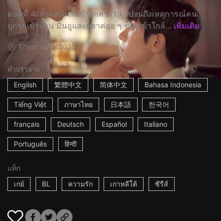
ตอนที่ 4: ตั้งแต่นัดกินข้าวกลางวัน ไปจนถึงเหตุการณ์คน
บุกรุกเข้าบ้าน มินอูและยูฮาค่อย ๆ ขยับเข้าใกล้...
เพิ่มเติม
17m
เกาหลีใต้
2025
คำบรรยาย
English
繁體中文
简体中文
Bahasa Indonesia
Tiếng Việt
ภาษาไทย
日本語
한국어
français
Deutsch
Español
Italiano
Português
हिन्दी
แท็ก
เกย์
BL
ความรัก
เกาหลีใต้
ซีรีส์