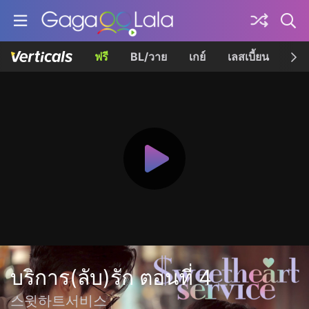
ฟรี
BL/วาย
เกย์
เลสเบี้ยน
เควี
บริการ(ลับ)รัก ตอนที่ 4
스윗하트서비스