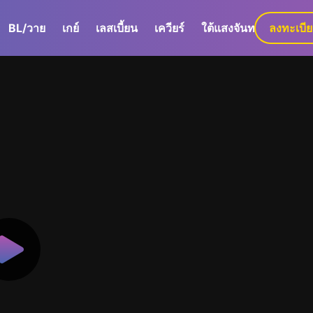
BL/วาย
เกย์
เลสเบี้ยน
เควียร์
ใต้แสงจันทร์
ลงทะเบี
GaLa+