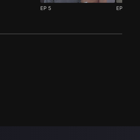
EP
5
EP
6