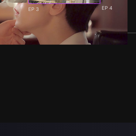
EP
4
EP
3