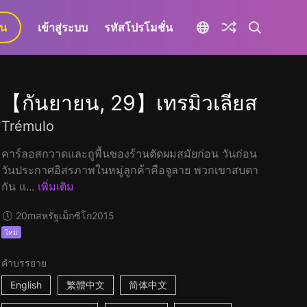
ยน
เข้าสู่ระบบ
รหัสโปรโมชั่น
【กันยายน, 29】เทรมิวเลียส
Trémulo
คาร์ลอสกวาดและถูพื้นของร้านตัดผมสมัยก่อน วันก่อน
วันประกาศอิสรภาพในหมู่ลูกค้าคือจูลาย พวกเขาสบตา
กัน แ...
เพิ่มเติม
20m
สหรัฐเม็กซิโก
2015
ใหม่
คำบรรยาย
English
繁體中文
简体中文