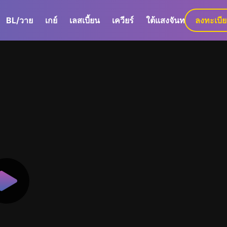
BL/วาย
เกย์
เลสเบี้ยน
เควียร์
ใต้แสงจันทร์
ลงทะเบี
GaLa+