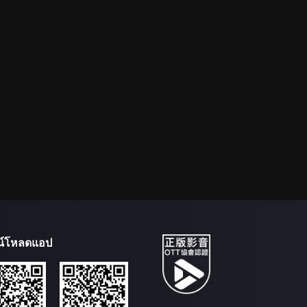
น์โหลดแอป