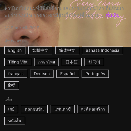
ฟาบิโอเป็นหนุ่มที่มีนิสัยขี้อายและอารมณ์อ่อนไหว ตื่นขึ้นมา
พบว่าบนหน้าผากของเขามีสิวเม็ดใหญ่ขึ้นมา เข...
เพิ่มเติม
9m
บราซิล
2019
คำบรรยาย
English
繁體中文
简体中文
Bahasa Indonesia
Tiếng Việt
ภาษาไทย
日本語
한국어
français
Deutsch
Español
Português
हिन्दी
แท็ก
เกย์
ตลกขบขัน
แฟนตาซี
ละตินอเมริกา
หนังสั้น