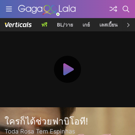
ฟรี
BL/วาย
เกย์
เลสเบี้ยน
เควี
ใครก็ได้ช่วยฟาบิโอที!
Toda Rosa Tem Espinhas