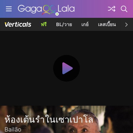
ฟรี
BL/วาย
เกย์
เลสเบี้ยน
เควี
ห้องเต้นรำในเซาเปาโล
Bailão