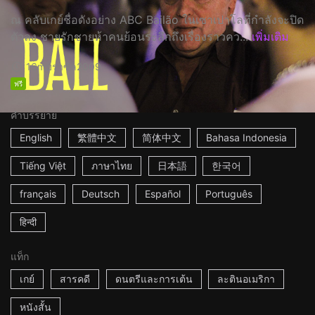
ณ คลับเกย์ชื่อดังอย่าง ABC Bailão ในเซาเปาโลที่กำลังจะปิด
ตัวลง ชายรักชายห้าคนย้อนระลึกถึงเรื่องราวคว...
เพิ่มเติม
16m
บราซิล
2009
ฟรี
คำบรรยาย
English
繁體中文
简体中文
Bahasa Indonesia
Tiếng Việt
ภาษาไทย
日本語
한국어
français
Deutsch
Español
Português
हिन्दी
แท็ก
เกย์
สารคดี
ดนตรีและการเต้น
ละตินอเมริกา
หนังสั้น