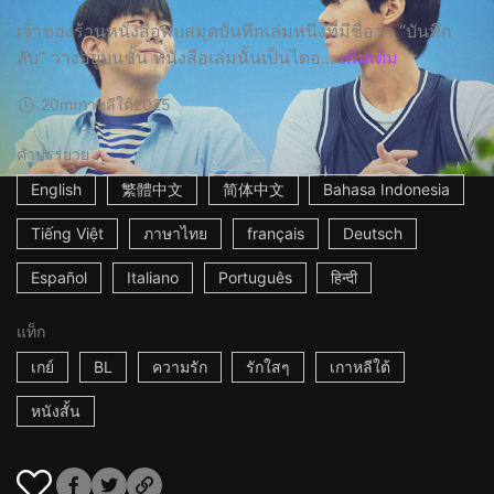
เจ้าของร้านหนังสือพบสมุดบันทึกเล่มหนึ่งที่มีชื่อว่า “บันทึก
ลับ” วางอยู่บนชั้น หนังสือเล่มนั้นเป็นไดอ...
เพิ่มเติม
20m
เกาหลีใต้
2025
คำบรรยาย
English
繁體中文
简体中文
Bahasa Indonesia
Tiếng Việt
ภาษาไทย
français
Deutsch
Español
Italiano
Português
हिन्दी
แท็ก
เกย์
BL
ความรัก
รักใสๆ
เกาหลีใต้
หนังสั้น