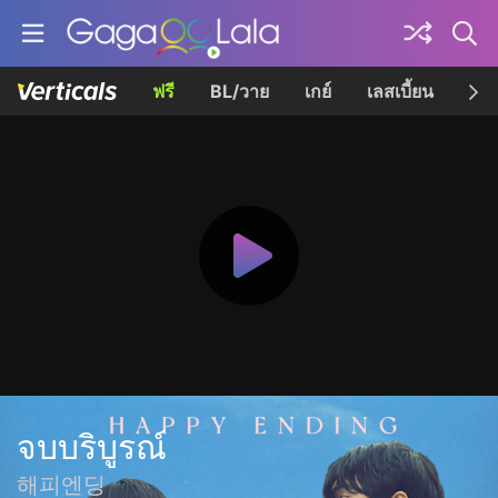
ฟรี
BL/วาย
เกย์
เลสเบี้ยน
เควี
จบบริบูรณ์
해피엔딩