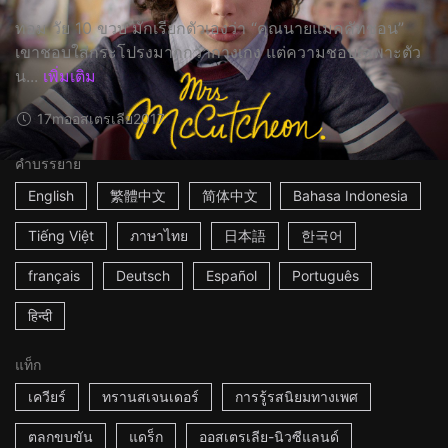
ทอม วัย 10 ขวบ มักเรียกตัวเองว่า “คุณนายแมคคัทชอน”
เขาชอบใส่กระโปรงมากกว่ากางเกง แต่ความชอบเฉพาะตัว
น...
เพิ่มเติม
17m
ออสเตรเลีย
2017
คำบรรยาย
English
繁體中文
简体中文
Bahasa Indonesia
Tiếng Việt
ภาษาไทย
日本語
한국어
français
Deutsch
Español
Português
हिन्दी
แท็ก
เควียร์
ทรานสเจนเดอร์
การรู้รสนิยมทางเพศ
ตลกขบขัน
แดร็ก
ออสเตรเลีย-นิวซีแลนด์