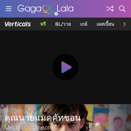
ฟรี
BL/วาย
เกย์
เลสเบี้ยน
เควี
คุณนายแมคคัทชอน
Mrs McCutcheon