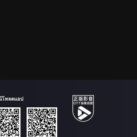
น์โหลดแอป