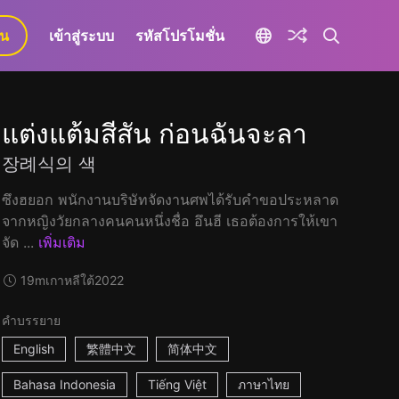
ยน
เข้าสู่ระบบ
รหัสโปรโมชั่น
แต่งแต้มสีสัน ก่อนฉันจะลา
장례식의 색
ซึงฮยอก พนักงานบริษัทจัดงานศพได้รับคำขอประหลาด
จากหญิงวัยกลางคนคนหนึ่งชื่อ อึนฮี เธอต้องการให้เขา
จัด ...
เพิ่มเติม
19m
เกาหลีใต้
2022
คำบรรยาย
English
繁體中文
简体中文
Bahasa Indonesia
Tiếng Việt
ภาษาไทย