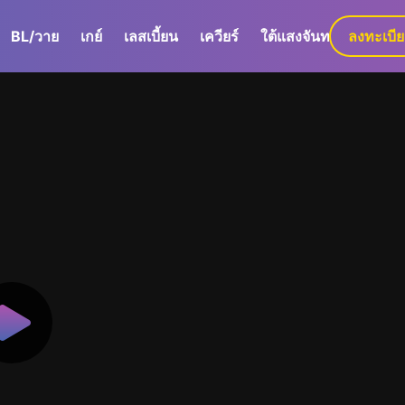
BL/วาย
เกย์
เลสเบี้ยน
เควียร์
ใต้แสงจันทร์
ลงทะเบี
GaLa+