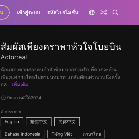
ยน
เข้าสู่ระบบ
รหัสโปรโมชั่น
สัมผัสเพียงคราพาหัวใจโบยบิน
Actor:eal
นักแสดงชายสองคนกำลังซ้อมฉากร่วมรัก ที่ควรจะเป็น
เพียงแค่การไหลไปตามบทบาท แต่สัมผัสแผ่วเบาหนึ่งครั้ง
กล...
เพิ่มเติม
9m
เกาหลีใต้
2024
คำบรรยาย
English
繁體中文
简体中文
Bahasa Indonesia
Tiếng Việt
ภาษาไทย