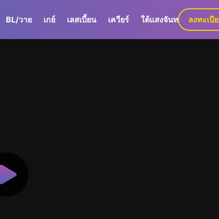
BL/วาย
เกย์
เลสเบี้ยน
เควียร์
ใต้แสงจันทร์
ลงทะเบี
GaLa+