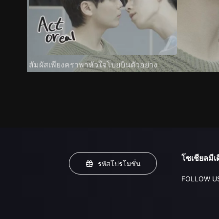
สัมผัสเพียงคราพาหัวใจโบยบินตัวอย่าง
โซเชียลมีเด
รหัสโปรโมชั่น
FOLLOW U