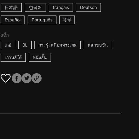
日本語
한국어
français
Deutsch
Español
Português
हिन्दी
แท็ก
เกย์
BL
การรู้รสนิยมทางเพศ
ตลกขบขัน
เกาหลีใต้
หนังสั้น