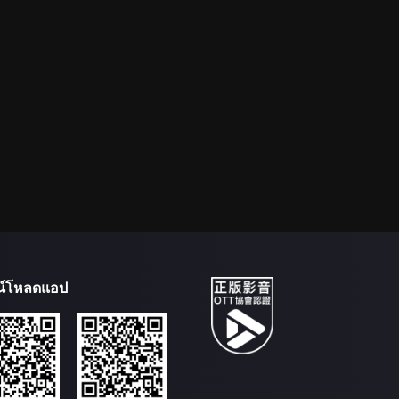
น์โหลดแอป