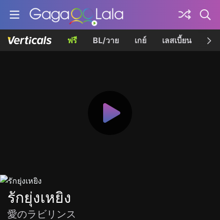
ฟรี
BL/วาย
เกย์
เลสเบี้ยน
เควี
รักยุ่งเหยิง
愛のラビリンス