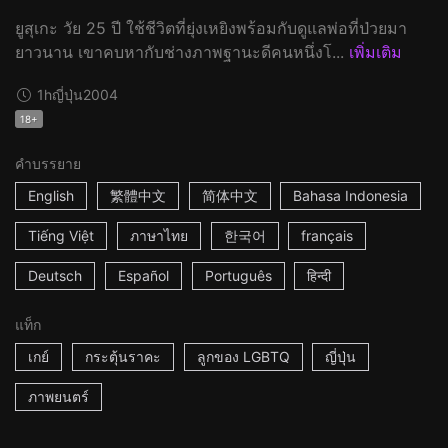
ยูสุเกะ วัย 25 ปี ใช้ชีวิตที่ยุ่งเหยิงพร้อมกับดูแลพ่อที่ป่วยมา
ยาวนาน เขาคบหากับช่างภาพฐานะดีคนหนึ่งโ...
เพิ่มเติม
1h
ญี่ปุ่น
2004
18+
คำบรรยาย
English
繁體中文
简体中文
Bahasa Indonesia
Tiếng Việt
ภาษาไทย
한국어
français
Deutsch
Español
Português
हिन्दी
แท็ก
เกย์
กระตุ้นราคะ
ลูกของ LGBTQ
ญี่ปุ่น
ภาพยนตร์