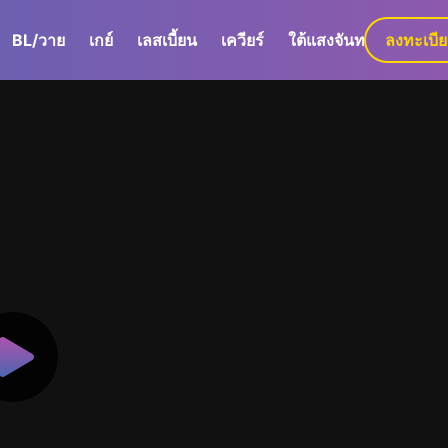
BL/วาย
เกย์
เลสเบี้ยน
เควียร์
ใต้แสงจันทร์
ลงทะเบี
GaLa+