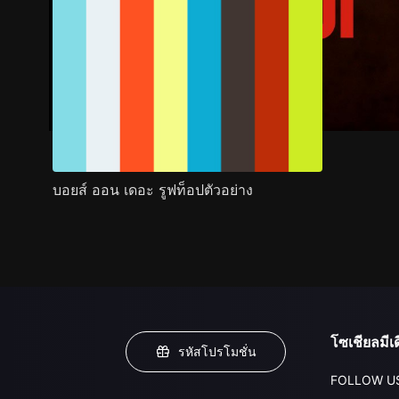
บอยส์ ออน เดอะ รูฟท็อปตัวอย่าง
โซเชียลมีเด
รหัสโปรโมชั่น
FOLLOW U