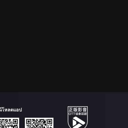
น์โหลดแอป