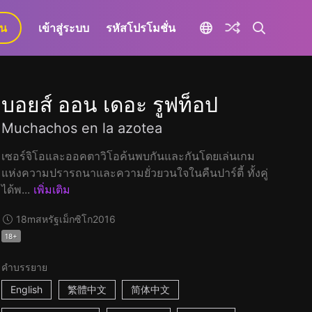
ยน
เข้าสู่ระบบ
รหัสโปรโมชั่น
บอยส์ ออน เดอะ รูฟท็อป
Muchachos en la azotea
เซอร์จิโอและออคตาวิโอค้นพบกันและกันโดยเล่นเกม
แห่งความปรารถนาและความยั่วยวนใจในคืนปาร์ตี้ ทั้งคู่
ได้พ...
เพิ่มเติม
18m
สหรัฐเม็กซิโก
2016
18+
คำบรรยาย
English
繁體中文
简体中文