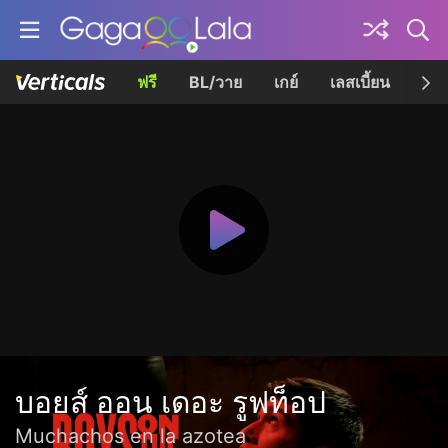
ฟรี
BL/วาย
เกย์
เลสเบี้ยน
เควี
บอยส์ ออน เดอะ รูฟท็อป
Muchachos en la azotea