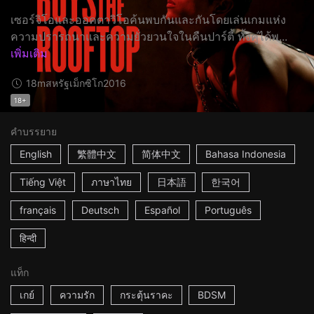
เซอร์จิโอและออคตาวิโอค้นพบกันและกันโดยเล่นเกมแห่ง
ความปรารถนาและความยั่วยวนใจในคืนปาร์ตี้ ทั้งคู่ได้พ...
เพิ่มเติม
18m
สหรัฐเม็กซิโก
2016
18+
คำบรรยาย
English
繁體中文
简体中文
Bahasa Indonesia
Tiếng Việt
ภาษาไทย
日本語
한국어
français
Deutsch
Español
Português
हिन्दी
แท็ก
เกย์
ความรัก
กระตุ้นราคะ
BDSM