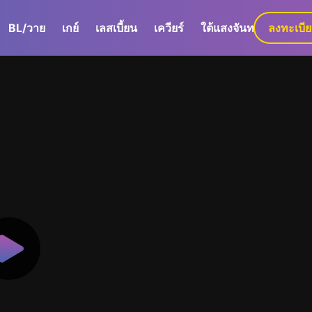
BL/วาย
เกย์
เลสเบี้ยน
เควียร์
ใต้แสงจันทร์
ลงทะเบี
GaLa+