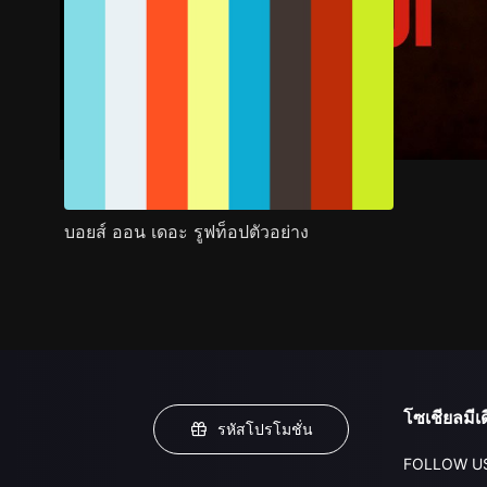
บอยส์ ออน เดอะ รูฟท็อปตัวอย่าง
โซเชียลมีเด
รหัสโปรโมชั่น
FOLLOW U