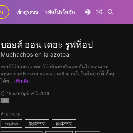
ยน
เข้าสู่ระบบ
รหัสโปรโมชั่น
บอยส์ ออน เดอะ รูฟท็อป
Muchachos en la azotea
เซอร์จิโอและออคตาวิโอค้นพบกันและกันโดยเล่นเกม
แห่งความปรารถนาและความยั่วยวนใจในคืนปาร์ตี้ ทั้งคู่
ได้พ...
เพิ่มเติม
18m
สหรัฐเม็กซิโก
2016
18+
คำบรรยาย
English
繁體中文
简体中文