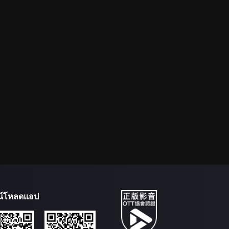
น์โหลดแอป