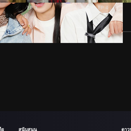
EP
3
EP
4
ีย
สนับสนุน
ดาว