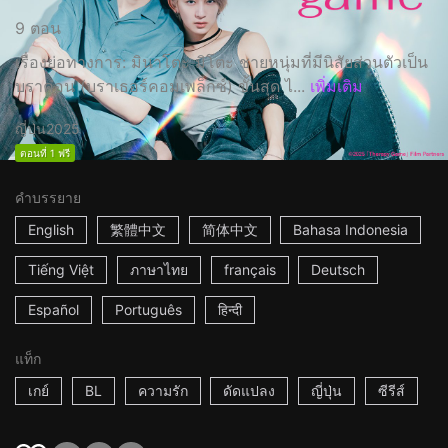
9 ตอน
เรื่องย่อทางการ: มินาโตะ มิโตะ ชายหนุ่มที่มีนิสัยส่วนตัวเป็น
บราค่อน (บราเธอร์คอมเพล็กซ์) ขั้นสุด ไ...
เพิ่มเติม
ญี่ปุ่น
2025
ตอนที่ 1 ฟรี
คำบรรยาย
English
繁體中文
简体中文
Bahasa Indonesia
Tiếng Việt
ภาษาไทย
français
Deutsch
Español
Português
हिन्दी
แท็ก
เกย์
BL
ความรัก
ดัดแปลง
ญี่ปุ่น
ซีรีส์