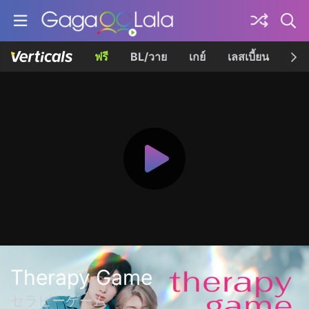
ฟรี
BL/วาย
เกย์
เลสเบี้ยน
เควี
Therapy Game
セラピーゲーム