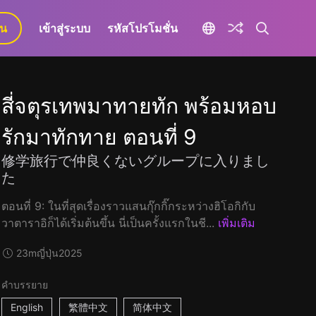
ยน
เข้าสู่ระบบ
รหัสโปรโมชั่น
สี่จตุรเทพมาทายทัก พร้อมหอบ
รักมาทักทาย ตอนที่ 9
修学旅行で仲良くないグループに入りまし
た
ตอนที่ 9: ในที่สุดเรื่องราวแสนกุ๊กกิ๊กระหว่างฮิโอกิกับ
วาตาราอิก็ได้เริ่มต้นขึ้น นี่เป็นครั้งแรกในชี...
เพิ่มเติม
23m
ญี่ปุ่น
2025
คำบรรยาย
English
繁體中文
简体中文