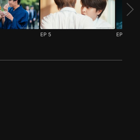
EP
5
EP
6