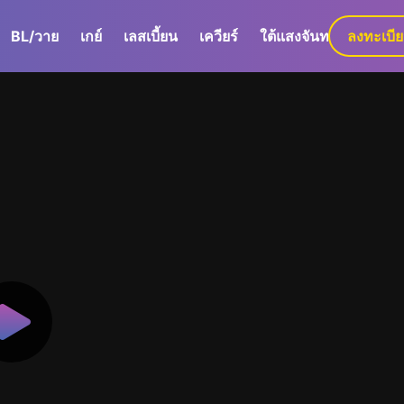
BL/วาย
เกย์
เลสเบี้ยน
เควียร์
ใต้แสงจันทร์
ลงทะเบี
GaLa+