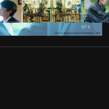
EP
3
EP
4